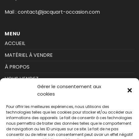
Mail :
contact@jacquart-occasion.com
MENU
ACCUEIL
MATÉRIEL À VENDRE
À PROPOS
VOUS VENDEZ
Gérer le consentement aux
CONTACT
cookies
INSCRIPTION NEWSLETTER
Pour offrir les meilleures expériences, nous utilisons des
technologies telles que les cookies pour stocker et/ou accéder aux
Vous souhaitez être tenu au courant de nos
informations des appareils. Le fait de consentir à ces technologies
dernières machines disponibles ?
nous permettra de traiter des données telles que le comportement
de navigation ou les ID uniques sur ce site. Le fait de ne pas
consentir ou de retirer son consentement peut avoir un effet négatif