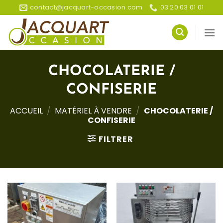
Passer
contact@jacquart-occasion.com
03 20 03 01 01
au
contenu
CHOCOLATERIE /
CONFISERIE
ACCUEIL
/
MATÉRIEL À VENDRE
/
CHOCOLATERIE /
CONFISERIE
FILTRER