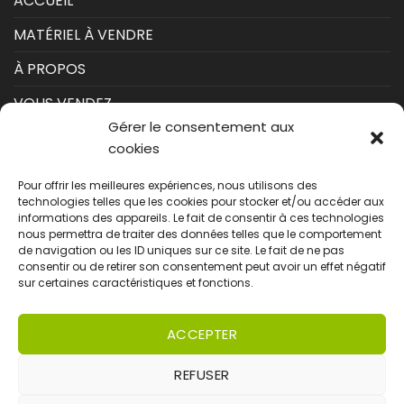
ACCUEIL
MATÉRIEL À VENDRE
À PROPOS
VOUS VENDEZ
Gérer le consentement aux
CONTACT
cookies
INSCRIPTION NEWSLETTER
Pour offrir les meilleures expériences, nous utilisons des
technologies telles que les cookies pour stocker et/ou accéder aux
Vous souhaitez être tenu au courant de nos
informations des appareils. Le fait de consentir à ces technologies
dernières machines disponibles ?
nous permettra de traiter des données telles que le comportement
de navigation ou les ID uniques sur ce site. Le fait de ne pas
consentir ou de retirer son consentement peut avoir un effet négatif
sur certaines caractéristiques et fonctions.
ACCEPTER
REFUSER