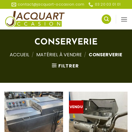
Passer
contact@jacquart-occasion.com
03 20 03 01 01
au
contenu
CONSERVERIE
ACCUEIL
/
MATÉRIEL À VENDRE
/
CONSERVERIE
FILTRER
VENDU