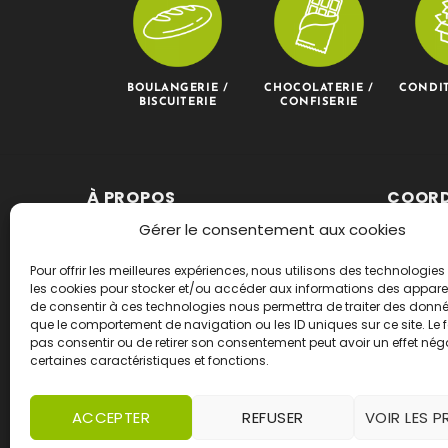
BOULANGERIE /
CHOCOLATERIE /
CONDI
BISCUITERIE
CONFISERIE
À PROPOS
COOR
Jacquart Occasion est spécialisée
Adresse 
Gérer le consentement aux cookies
dans l’achat et la revente de
Roncq
machines et équipements
Pour offrir les meilleures expériences, nous utilisons des technologies 
les cookies pour stocker et/ou accéder aux informations des appareils
Téléph
d’occasion dans le domaine de
de consentir à ces technologies nous permettra de traiter des donnée
l’agroalimentaire
que le comportement de navigation ou les ID uniques sur ce site. Le f
Mail :
co
pas consentir ou de retirer son consentement peut avoir un effet néga
certaines caractéristiques et fonctions.
occasi
ACCEPTER
REFUSER
VOIR LES P