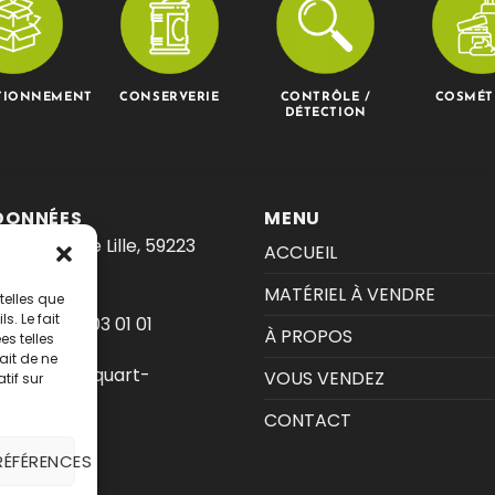
TIONNEMENT
CONSERVERIE
CONTRÔLE /
COSMÉT
DÉTECTION
DONNÉES
MENU
: 301 rue de Lille, 59223
ACCUEIL
MATÉRIEL À VENDRE
telles que
. Le fait
one :
03 20 03 01 01
À PROPOS
s telles
ait de ne
ntact@jacquart-
VOUS VENDEZ
tif sur
on.com
CONTACT
RÉFÉRENCES